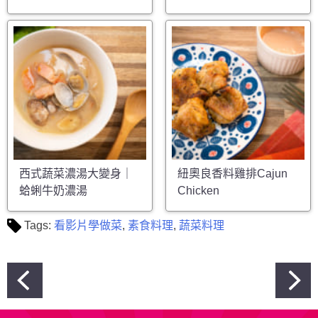
西式蔬菜濃湯大變身｜
紐奧良香料雞排Cajun
蛤蜊牛奶濃湯
Chicken
Tags:
看影片學做菜
,
素食料理
,
蔬菜料理
文
章