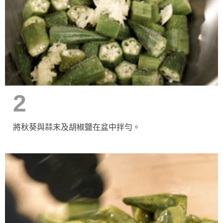
2
將秋葵與蒜末及胡椒鹽在盆中拌勻。