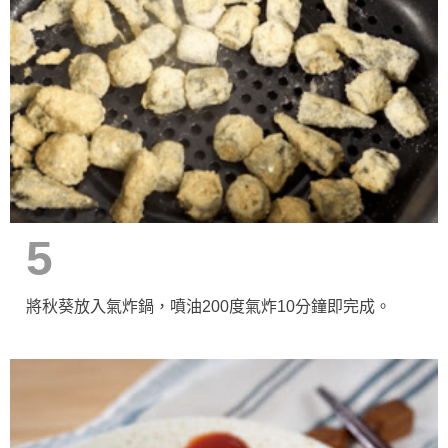
5
將秋葵放入氣炸鍋，噴油200度氣炸10分鐘即完成。