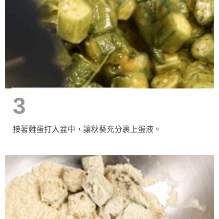
3
接著雞蛋打入盆中，讓秋葵充分裹上蛋液。