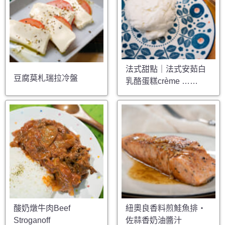
法式甜點｜法式安茹白
豆腐莫札瑞拉冷盤
乳酪蛋糕crème ……
酸奶燉牛肉Beef
紐奧良香料煎鮭魚排・
Stroganoff
佐蒜香奶油醬汁