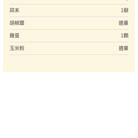
蒜末
1瓣
胡椒鹽
適量
雞蛋
1顆
玉米粉
適量