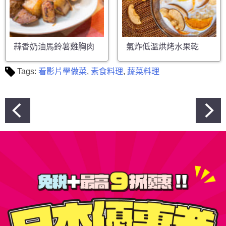
蒜香奶油馬鈴薯雞胸肉
氣炸低溫烘烤水果乾
Tags:
看影片學做菜
,
素食料理
,
蔬菜料理
文
章
導
覽