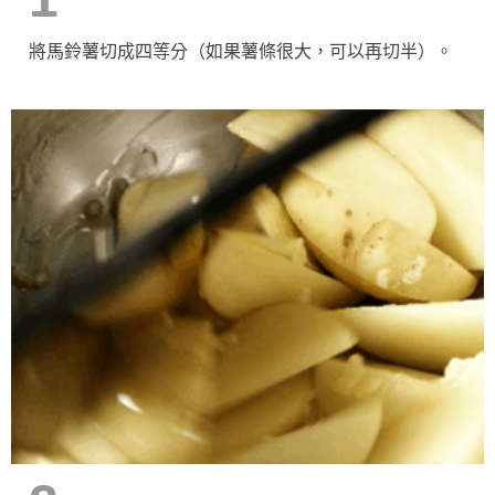
將馬鈴薯切成四等分（如果薯條很大，可以再切半）。