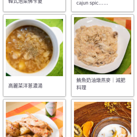
韓式泡菜佛卡夏
cajun spic……
鮪魚奶油燉燕麥｜減肥
高麗菜洋蔥濃湯
料理