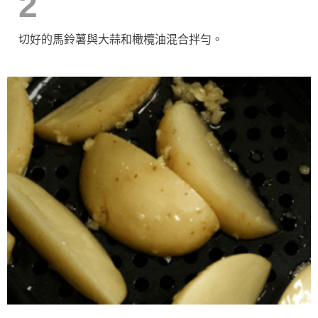
2
切好的馬鈴薯與大蒜和橄欖油混合拌勻。