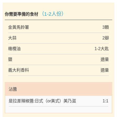
（1-2人份）
你需要準備的食材
金黃馬鈴薯
3顆
大蒜
2瓣
橄欖油
1-2大匙
鹽
適量
義大利香料
適量
沾醬
是拉差辣椒醬:日式（or美式）美乃滋
1:1