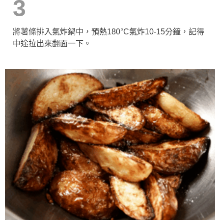
3
將薯條排入氣炸鍋中，預熱180°C氣炸10-15分鐘，記得
中途拉出來翻面一下。