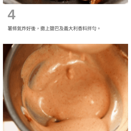
4
薯條氣炸好後，撒上鹽巴及義大利香料拌勻。