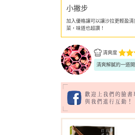
小撇步
加入優格讓可以讓沙拉更輕盈清
菜，味道也超讚！
清爽度
清爽解膩的一道開