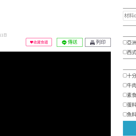
11日
傳送
列印
亞
收藏食譜
西
十
牛
素
蛋
魚