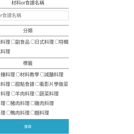
材料or食譜名稱
分類
洲料理
副食品
日式料理
特輯
式料理
標籤
分鐘料理
材料教學
減醣料理
肉料理
甜點食譜
看影片學做菜
食料理
羊肉料理
蔬菜料理
料理
豬肉料理
雞肉料理
料理
鴨肉料理
麵料理