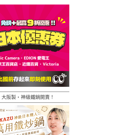
大阪製・神級鐵鍋開賣！