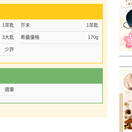
1茶匙
芥末
1茶匙
3大匙
希臘優格
170g
少許
適量