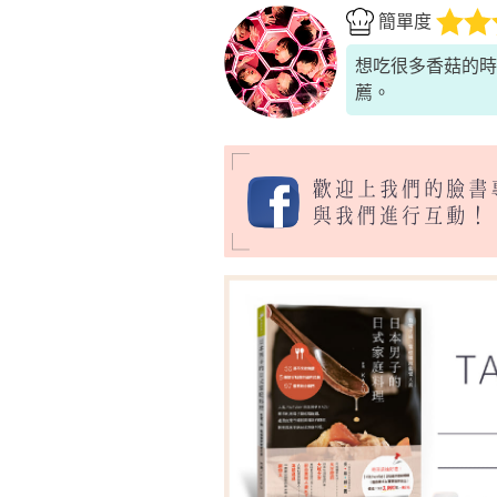
簡單度
想吃很多香菇的時
薦。