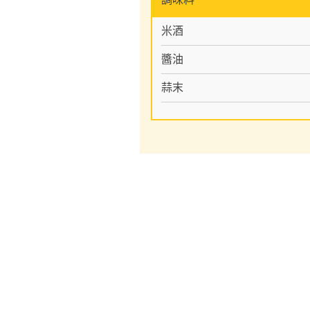
米酒
醬油
蒜末