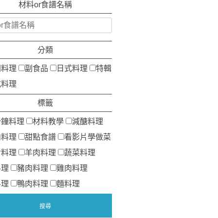
材料or食譜名稱
分類
洲料理
副食品
日式料理
特輯
式料理
標籤
分鐘料理
材料教學
減醣料理
肉料理
甜點食譜
看影片學做菜
食料理
羊肉料理
蔬菜料理
料理
豬肉料理
雞肉料理
料理
鴨肉料理
麵料理