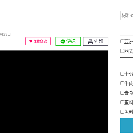
月23日
傳送
列印
亞
收藏食譜
西
十
牛
素
蛋
魚