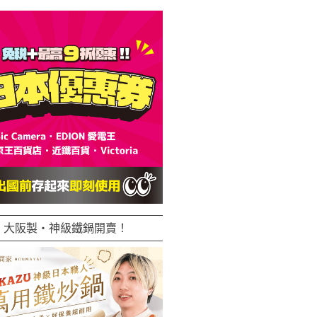
大阪製・神級鐵鍋開賣！