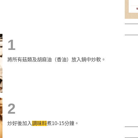
1
將所有菇類及胡麻油（香油）放入鍋中炒軟。
2
炒好後加入
調味料
煮10-15分鐘。