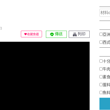
日
傳送
列印
亞
收藏食譜
西
十
牛
素
蛋
魚