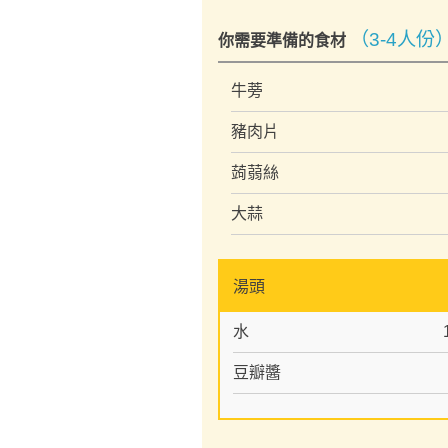
（3-4人份
你需要準備的食材
牛蒡
豬肉片
蒟蒻絲
大蒜
湯頭
水
豆瓣醬