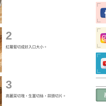
2
紅蘿蔔切成好入口大小。
3
高麗菜切塊，生薑切絲，蒜頭切片。