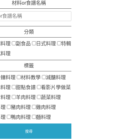
材料or食譜名稱
分類
洲料理
副食品
日式料理
特輯
式料理
標籤
分鐘料理
材料教學
減醣料理
肉料理
甜點食譜
看影片學做菜
食料理
羊肉料理
蔬菜料理
料理
豬肉料理
雞肉料理
料理
鴨肉料理
麵料理