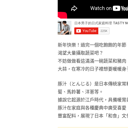
新年快樂！過完一個吃飽飽的年節
渴望大量攝取蔬菜吧？
不妨做做看這滿滿一碗蔬菜和豬肉
大蒜，在寒冷的日子裡想要暖暖身
豚汁（とんじる）是日本傳統家常
蔔、馬鈴薯、洋蔥等。
據說它起源於江戶時代，具備暖胃
豚汁在家庭與各種慶典中廣受喜愛
豐富配料，展現了日本「和食」文