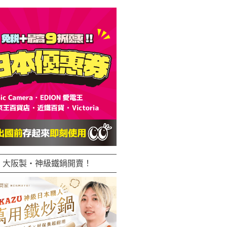
大阪製・神級鐵鍋開賣！