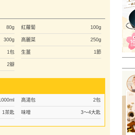
）
80g
紅蘿蔔
100g
300g
高麗菜
250g
1包
生薑
1節
2瓣
1000ml
高湯包
2包
1茶匙
味噌
3～4大匙