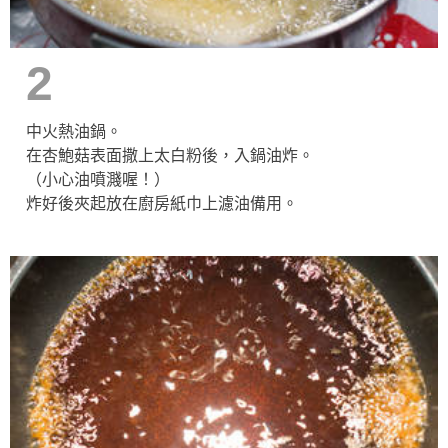
2
中火熱油鍋。
在杏鮑菇表面撒上太白粉後，入鍋油炸。
（小心油噴濺喔！）
炸好後夾起放在廚房紙巾上濾油備用。