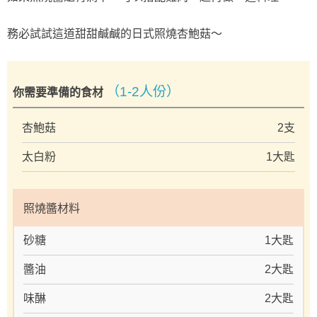
務必試試這道甜甜鹹鹹的日式照燒杏鮑菇～
（1-2人份）
你需要準備的食材
杏鮑菇
2支
太白粉
1大匙
照燒醬材料
砂糖
1大匙
醬油
2大匙
味醂
2大匙