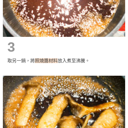
3
取另一鍋，將
照燒醬材料
放入煮至沸騰。