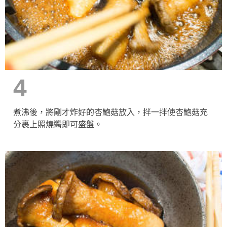
4
煮沸後，將剛才炸好的杏鮑菇放入，拌一拌使杏鮑菇充
分裹上照燒醬即可盛盤。