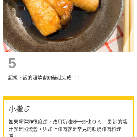
5
超級下飯的照燒杏鮑菇就完成了！
小撇步
如果覺得炸很麻煩，改用奶油炒一炒也ＯＫ！ 剩餘的醬
汁就是照燒醬，與加上雞肉就是常見的照燒雞肉料理
喔！