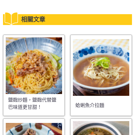
相關文章
鹽麴炒麵，鹽麴代替鹽
蛤蜊魚介拉麵
巴味道更甘甜！