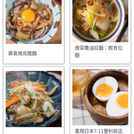
燴菜醬油拉麵｜輕食拉
壽喜燒烏龍麵
麵
重現日本7-11便利商店