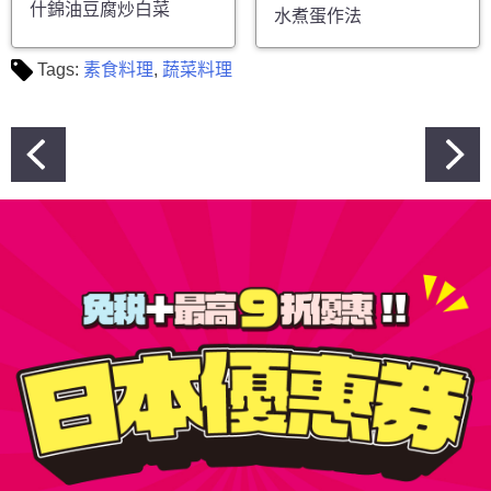
什錦油豆腐炒白菜
水煮蛋作法
Tags:
素食料理
,
蔬菜料理
文
章
導
覽