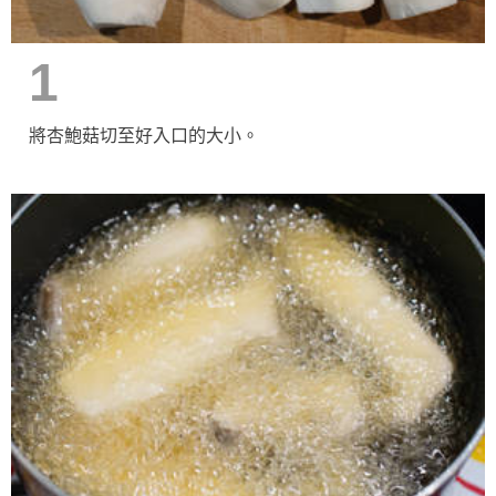
1
將杏鮑菇切至好入口的大小。