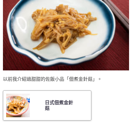
以前我介紹過甜甜的佐飯小品「佃煮金針菇」。
日式佃煮金針
菇