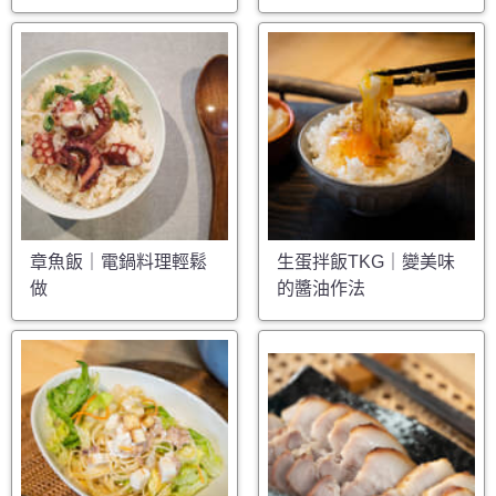
章魚飯｜電鍋料理輕鬆
生蛋拌飯TKG｜變美味
做
的醬油作法