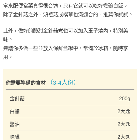
拿來配便當菜真得很合適，只有它就可以吃好幾碗白飯。
除了金針菇之外，鴻禧菇或樸蕈也滿適合的，推薦你試試。
此外，做好的酸甜金針菇煮也可以加入玉子燒內，特別美
味。
建議你多做一些並放入保鮮盒罐中，常備於冰箱，隨時享
用。
（3-4人份）
你需要準備的食材
金針菇
200g
白醋
2大匙
醬油
2大匙
味醂
2大匙