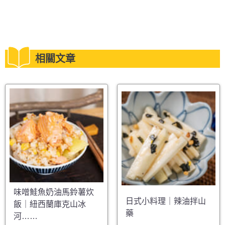
相關文章
味噌鮭魚奶油馬鈴薯炊
日式小料理｜辣油拌山
飯｜紐西蘭庫克山冰
藥
河……