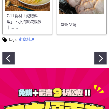
7-11食材「減肥料
理」，小資族減脂餐
鹽麴叉燒
｜……
Tags:
素食料理
文
章
導
覽