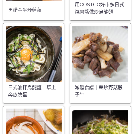
用COSTCO好市多日式
黑醋金平炒蓮藕
燒肉醬做炒烏龍麵
日式油拌烏龍麵｜草上
減醣食譜｜蒜炒野菇骰
奔放牧蛋
子牛