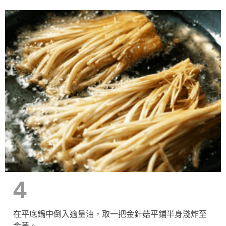
4
在平底鍋中倒入適量油，取一把金針菇平鋪半身淺炸至