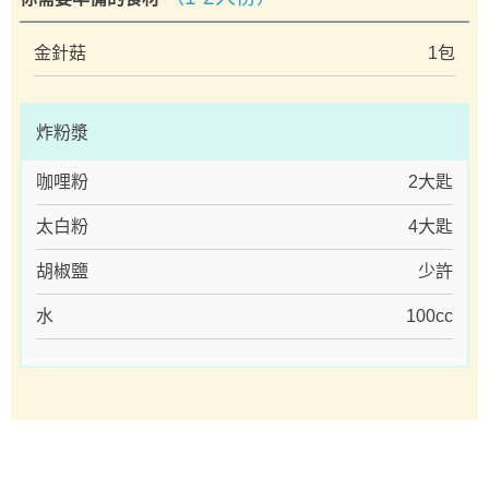
金針菇
1包
炸粉漿
咖哩粉
2大匙
太白粉
4大匙
胡椒鹽
少許
水
100cc