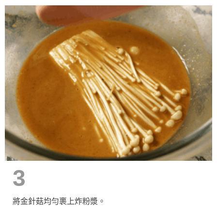
3
將金針菇均勻裹上炸粉漿。