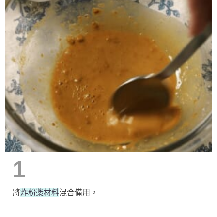
1
將
炸粉漿材料
混合備用。