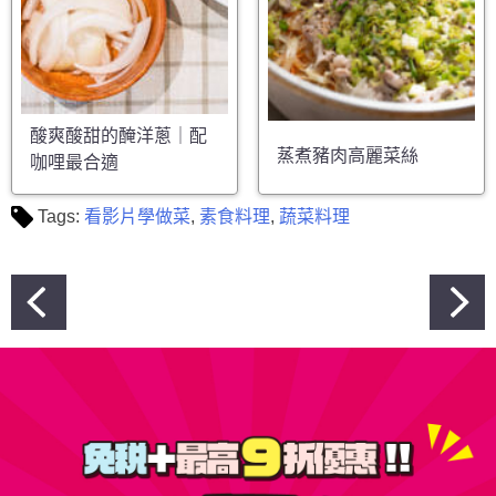
酸爽酸甜的醃洋蔥｜配
蒸煮豬肉高麗菜絲
咖哩最合適
Tags:
看影片學做菜
,
素食料理
,
蔬菜料理
文
章
導
覽