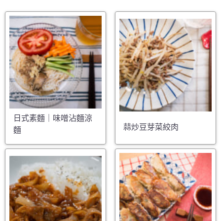
日式素麵｜味噌沾麵涼
蒜炒豆芽菜絞肉
麵