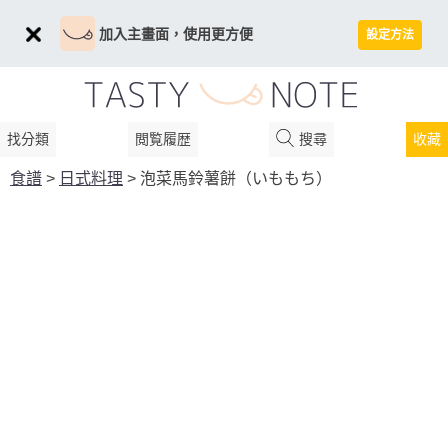
加入主畫面，使用更方便
設定方法
找分類
閲覧履歴
搜尋
收藏
食譜
>
日式料理
>
泡菜馬鈴薯餅（いももち）