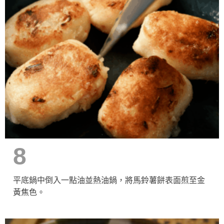
8
平底鍋中倒入一點油並熱油鍋，將馬鈴薯餅表面煎至金
黃焦色。