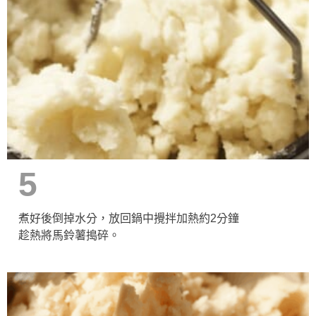
5
煮好後倒掉水分，放回鍋中攪拌加熱約2分鐘
趁熱將馬鈴薯搗碎。