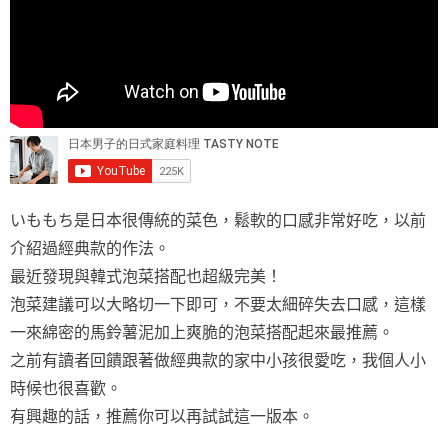
いももち是日本很傳統的菜色，鬆軟的口感非常好吃，以前
介紹過經典款的作法。
最近發現與韓式泡菜搭配也超級完美！
泡菜建議可以大略切一下即可，不要太細碎失去口感，這樣
一來綿密的馬鈴薯泥加上爽脆的泡菜搭配起來最推薦。
之前有讀者回饋跟著做經典款的家中小孩很愛吃，我個人小
時候也很喜歡。
有興趣的話，推薦你可以再試試這一版本。