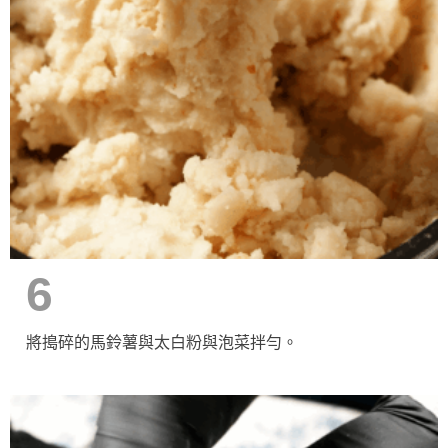
6
將搗碎的馬鈴薯與太白粉與泡菜拌勻。