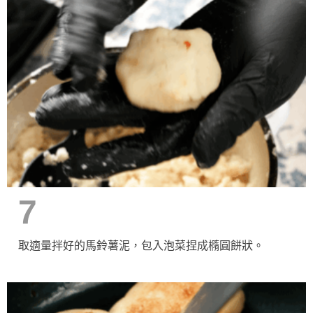
7
取適量拌好的馬鈴薯泥，包入泡菜捏成橢圓餅狀。