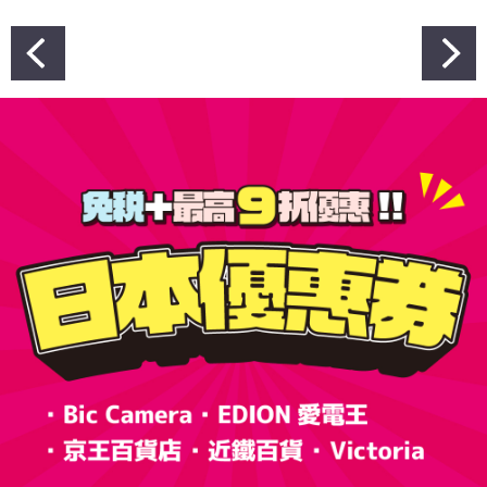
文
章
導
覽