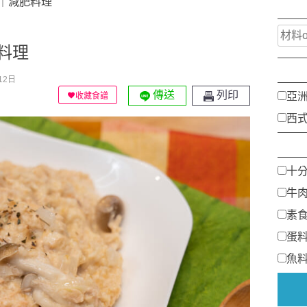
｜減肥料理
料理
12日
傳送
列印
亞
收藏食譜
西
十
牛
素
蛋
魚