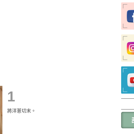
1
將洋蔥切末。