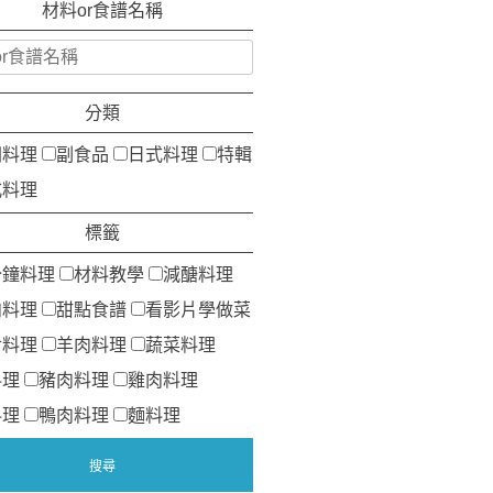
材料or食譜名稱
分類
洲料理
副食品
日式料理
特輯
式料理
標籤
分鐘料理
材料教學
減醣料理
肉料理
甜點食譜
看影片學做菜
食料理
羊肉料理
蔬菜料理
料理
豬肉料理
雞肉料理
料理
鴨肉料理
麵料理