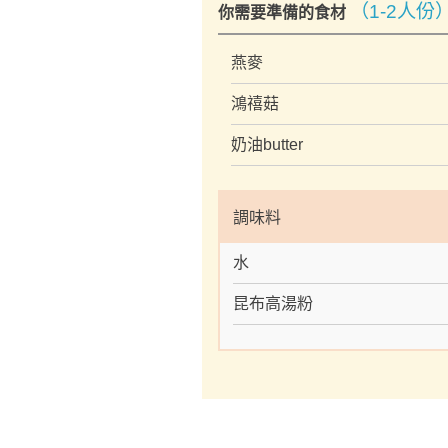
（1-2人份
你需要準備的食材
燕麥
鴻禧菇
奶油butter
調味料
水
昆布高湯粉