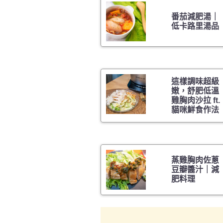
番茄減肥湯｜
低卡路里湯品
這樣調味超級
嫩，舒肥低溫
雞胸肉沙拉 ft.
貓咪鮮食作法
蒸雞胸肉佐蔥
豆瓣醬汁｜減
肥料理