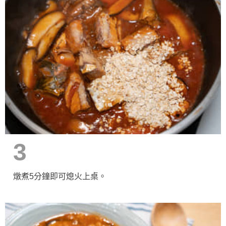
3
燉煮5分鐘即可熄火上桌。