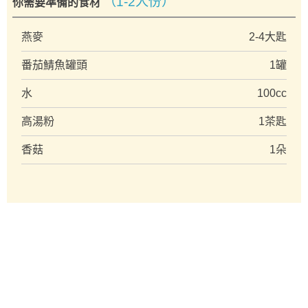
（1-2人份）
你需要準備的食材
燕麥
2-4大匙
番茄鯖魚罐頭
1罐
水
100cc
高湯粉
1茶匙
香菇
1朵