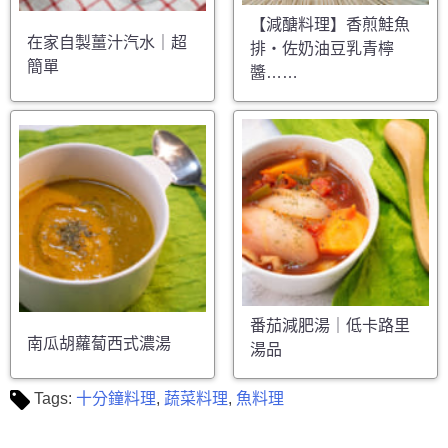
【減醣料理】香煎鮭魚
在家自製薑汁汽水｜超
排・佐奶油豆乳青檸
簡單
醬……
番茄減肥湯｜低卡路里
南瓜胡蘿蔔西式濃湯
湯品
Tags:
十分鐘料理
,
蔬菜料理
,
魚料理