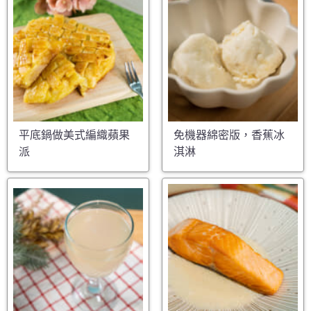
平底鍋做美式編織蘋果
免機器綿密版，香蕉冰
派
淇淋