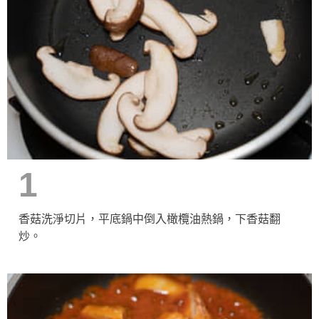
1
香菇洗淨切片，平底鍋中倒入橄欖油熱鍋，下香菇翻
炒。