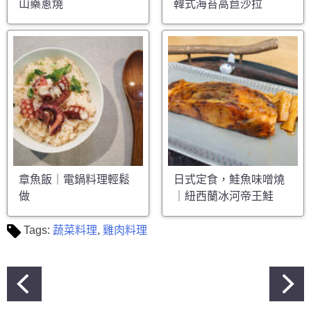
山藥蔥燒
韓式海苔萵苣沙拉
章魚飯｜電鍋料理輕鬆
日式定食，鮭魚味噌燒
做
｜紐西蘭冰河帝王鮭
Tags:
蔬菜料理
,
雞肉料理
文
章