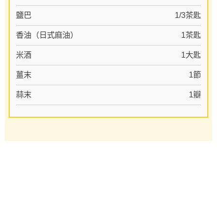
鹽巴
1/3茶匙
香油（日式麻油）
1茶匙
米酒
1大匙
薑末
1節
蒜末
1瓣