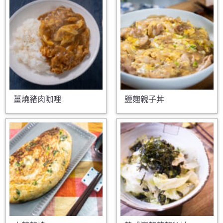
薑燒豬肉咖哩
鹽麴親子丼