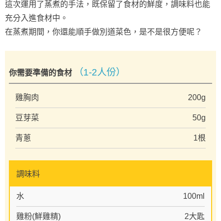
這次運用了蒸煮的手法，既保留了食材的鮮度，調味料也能
充分入進食材中。
在蒸煮期間，你還能順手做別道菜色，是不是很方便呢？
（1-2人份）
你需要準備的食材
雞胸肉
200g
豆芽菜
50g
青蔥
1根
調味料
水
100ml
雞粉(鮮雞精)
2大匙