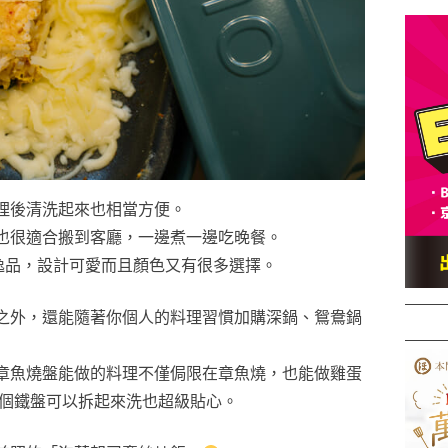
理後清洗起來也相當方便。
也很適合搬到客廳，一邊煮一邊吃晚餐。
幻逸品，設計可愛而且顏色又有很多選擇。
之外，還能隨著你個人的料理習慣加購深鍋、鴛鴦鍋
章魚燒盤能做的料理不僅侷限在章魚燒，也能做雞蛋
且整個鐵盤可以拆起來洗也超級貼心。