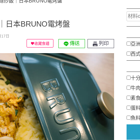
絲炒飯｜日本BRUNO電烤盤
｜日本BRUNO電烤盤
月17日
傳送
列印
亞
收藏食譜
西
十
牛
素
蛋
魚