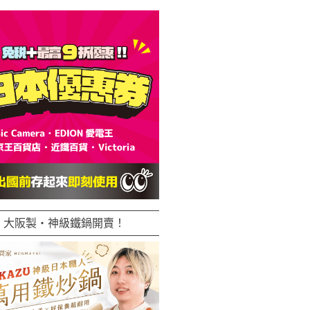
大阪製・神級鐵鍋開賣！