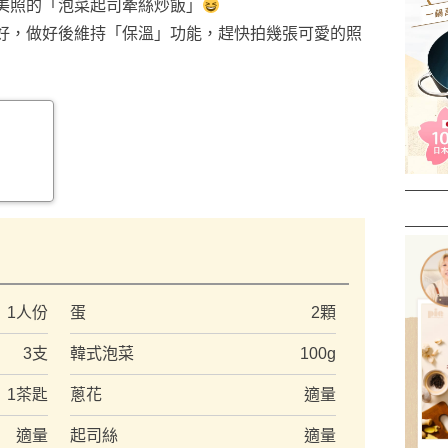
美照的「泡菜起司牽絲炒飯」
好，做好後維持「保溫」功能，趕快拍幾張可愛的照
）
1人份
蛋
2顆
3支
韓式泡菜
100g
1茶匙
蔥花
適量
適量
起司絲
適量