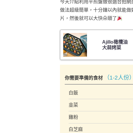
今天介紹利用平煎盤做很適合拍網
做法超級簡單，十分鐘以內就能做
片，然後就可以大快朵頤了
Ajillo橄欖油
大蒜烤菜
（1-2人份
你需要準備的食材
白飯
韭菜
雞粉
白芝麻