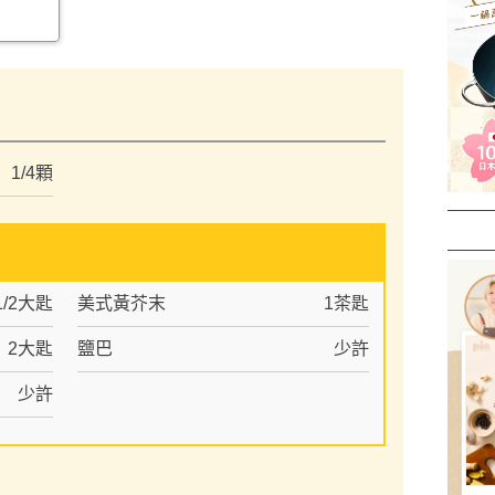
）
1/4顆
1/2大匙
美式黃芥末
1茶匙
2大匙
鹽巴
少許
少許