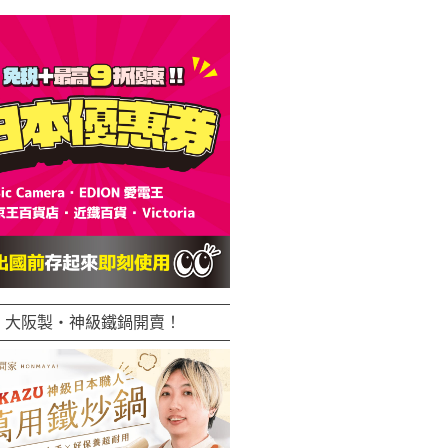
大阪製・神級鐵鍋開賣！