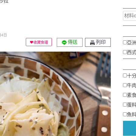
沙拉
月4日
傳送
列印
亞
收藏食譜
西
十
牛
素
蛋
魚