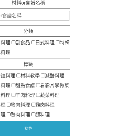
材料or食譜名稱
分類
洲料理
副食品
日式料理
特輯
式料理
標籤
分鐘料理
材料教學
減醣料理
肉料理
甜點食譜
看影片學做菜
食料理
羊肉料理
蔬菜料理
料理
豬肉料理
雞肉料理
料理
鴨肉料理
麵料理