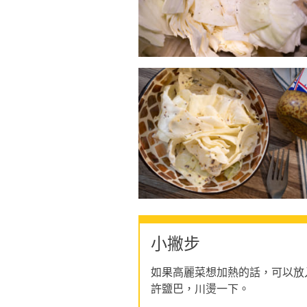
小撇步
如果高麗菜想加熱的話，可以放入
許鹽巴，川燙一下。