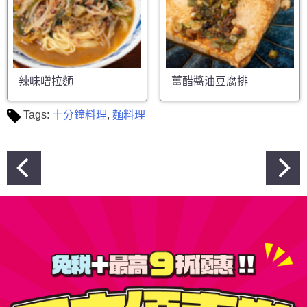
辣味噌拉麵
薑醋醬油豆腐排
Tags:
十分鐘料理
,
麵料理
文
章
導
覽