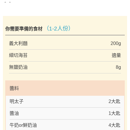
＾＾
（1-2人份）
你需要準備的食材
義大利麵
200g
細切海苔
適量
無鹽奶油
8g
醬料
明太子
2大匙
醬油
1大匙
牛奶or鮮奶油
4大匙