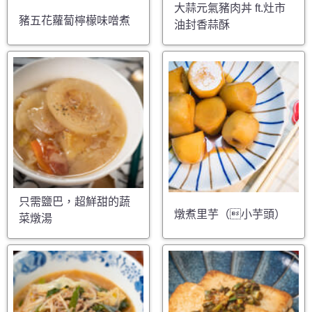
大蒜元氣豬肉丼 ft.灶市
豬五花蘿蔔檸檬味噌煮
油封香蒜酥
只需鹽巴，超鮮甜的蔬
燉煮里芋（小芋頭）
菜燉湯