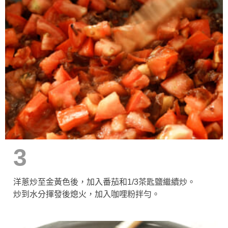
3
洋蔥炒至金黃色後，加入番茄和1/3茶匙鹽繼續炒。
炒到水分揮發後熄火，加入咖哩粉拌勻。