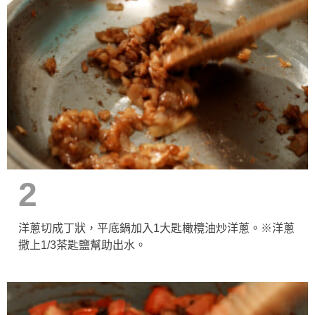
2
洋蔥切成丁狀，平底鍋加入1大匙橄欖油炒洋蔥。※洋蔥
撒上1/3茶匙鹽幫助出水。