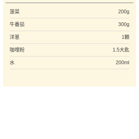
菠菜
200g
牛番茄
300g
洋蔥
1顆
咖哩粉
1.5大匙
水
200ml