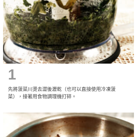
1
先將菠菜川燙去澀後瀝乾（也可以直接使用冷凍菠
菜），接著用食物調理機打碎。