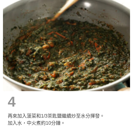
4
再來加入菠菜和1/3茶匙鹽繼續炒至水分揮發。
加入水，中火煮約10分鐘。