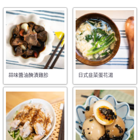
蒜味醬油醃漬雞胗
日式韭菜蛋花湯