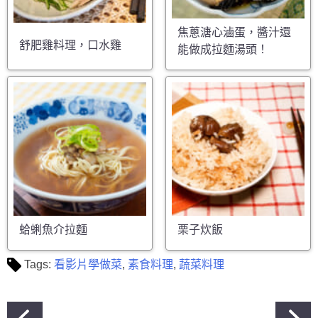
焦蔥溏心滷蛋，醬汁還
舒肥雞料理，口水雞
能做成拉麵湯頭！
蛤蜊魚介拉麵
栗子炊飯
Tags:
看影片學做菜
,
素食料理
,
蔬菜料理
文