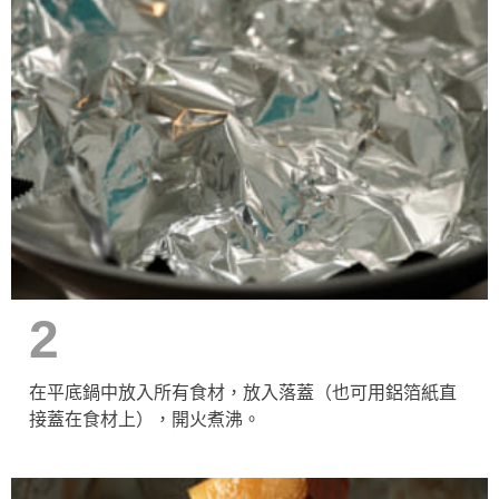
2
在平底鍋中放入所有食材，放入落蓋（也可用鋁箔紙直
接蓋在食材上），開火煮沸。