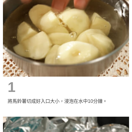
1
將馬鈴薯切成好入口大小，浸泡在水中10分鐘。