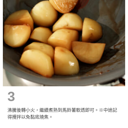
3
沸騰後轉小火，繼續煮熟到馬鈴薯軟透即可。※中途記
得攪拌以免黏底燒焦。