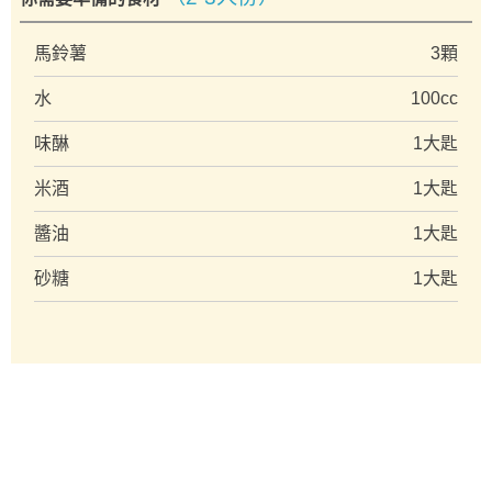
馬鈴薯
3顆
水
100cc
味醂
1大匙
米酒
1大匙
醬油
1大匙
砂糖
1大匙