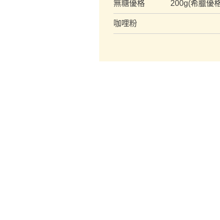
無糖優格
200g(希臘優
咖哩粉