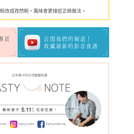
哩粉改成孜然粉，風味會更接近正統做法。