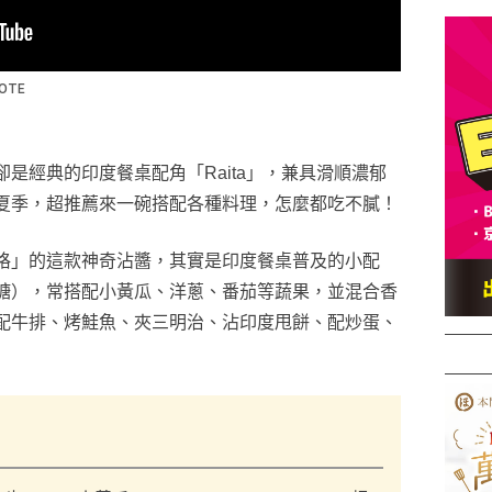
是經典的印度餐桌配角「Raita」，兼具滑順濃郁
夏季，超推薦來一碗搭配各種料理，怎麼都吃不膩！
格」的這款神奇沾醬，其實是印度餐桌普及的小配
糖），常搭配小黃瓜、洋蔥、番茄等蔬果，並混合香
配牛排、烤鮭魚、夾三明治、沾印度甩餅、配炒蛋、
）