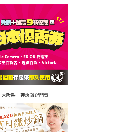
大阪製・神級鐵鍋開賣！