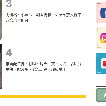
3
將優格、小黃瓜、咖哩粉和香菜全部放入碗中
混合均勻即可。
4
推薦配牛排、咖哩、烤魚、夾三明治、沾印度
甩餅、配炒蛋、濃湯…等，超級萬用！