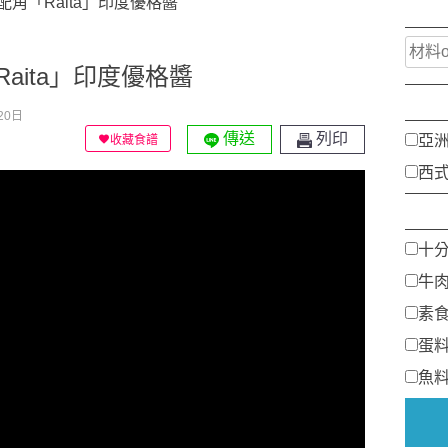
角「Raita」印度優格醬
aita」印度優格醬
20日
傳送
列印
亞
收藏食譜
西
十
牛
素
蛋
魚