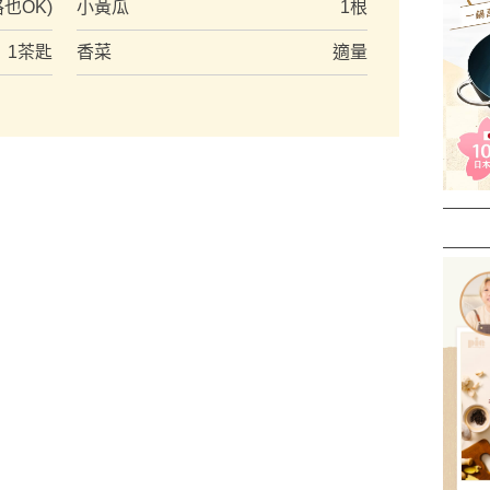
格也OK)
小黃瓜
1根
1茶匙
香菜
適量