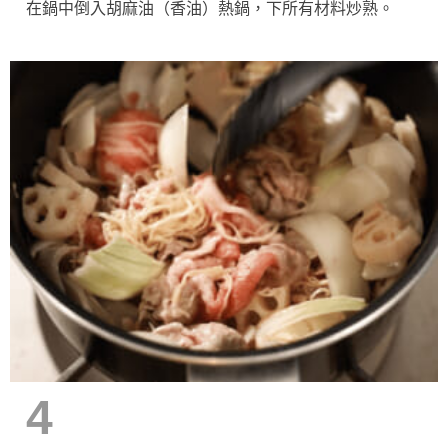
在鍋中倒入胡麻油（香油）熱鍋，下所有材料炒熟。
4