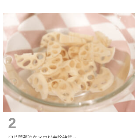
2
切片蓮藕泡在水中以去除雜質。