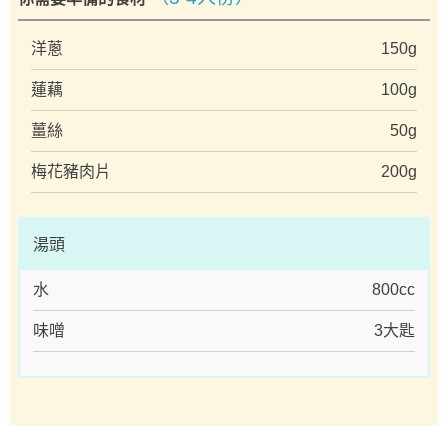
洋蔥
150g
蓮藕
100g
薑絲
50g
梅花豬肉片
200g
湯頭
水
800cc
味噌
3大匙