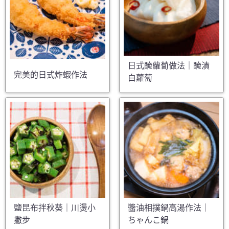
日式醃蘿蔔做法｜醃漬
完美的日式炸蝦作法
白蘿蔔
鹽昆布拌秋葵｜川燙小
醬油相撲鍋高湯作法｜
撇步
ちゃんこ鍋