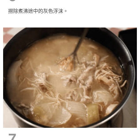
撈除煮沸途中的灰色浮沫。
7