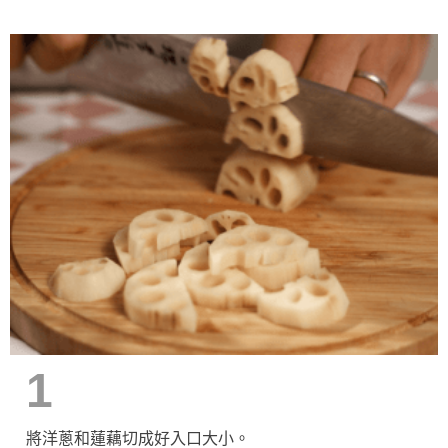
1
將洋蔥和蓮藕切成好入口大小。