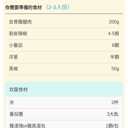
（2-3人份）
你需要準備的食材
去骨雞腿肉
200g
剝皮辣椒
4-5根
小番茄
6顆
洋蔥
半顆
青椒
50g
炊飯食材
米
2杯
番茄醬
3大匙
雞湯塊or雞高湯包
1顆/包