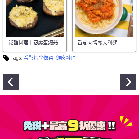
減醣料理｜惡魔蛋鑲菇
番茄肉醬義大利麵
Tags:
看影片學做菜
,
雞肉料理
文
章
導
覽