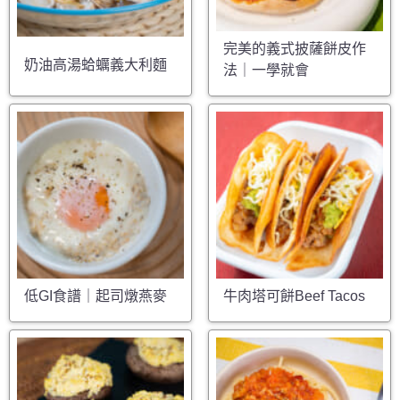
完美的義式披薩餅皮作
奶油高湯蛤蠣義大利麵
法｜一學就會
低GI食譜｜起司燉燕麥
牛肉塔可餅Beef Tacos