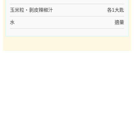
玉米粒・剝皮辣椒汁
各1大匙
水
適量