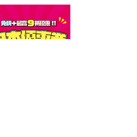
大阪製・神級鐵鍋開賣！