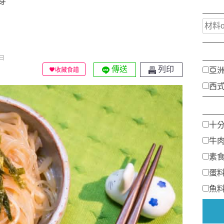
芽
日
傳送
列印
亞
收藏食譜
西
十
牛
素
蛋
魚