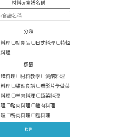
材料or食譜名稱
分類
洲料理
副食品
日式料理
特輯
式料理
標籤
分鐘料理
材料教學
減醣料理
肉料理
甜點食譜
看影片學做菜
食料理
羊肉料理
蔬菜料理
料理
豬肉料理
雞肉料理
料理
鴨肉料理
麵料理