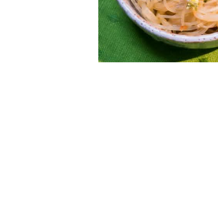
減肥的時候相當推薦豆芽菜及冬粉
這次將韓式涼拌冬粉稍加變化，做
這是一道只需將所有材料拌勻就能
你也可以試試加入美乃滋或海苔絲
（2-3人份
你需要準備的食材