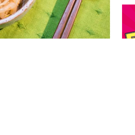
這幾項食材。
出這道韓風涼拌冬粉豆芽。
完成的料理，餐桌上還缺一道小菜時最為推薦。
也相當美味喔！
）