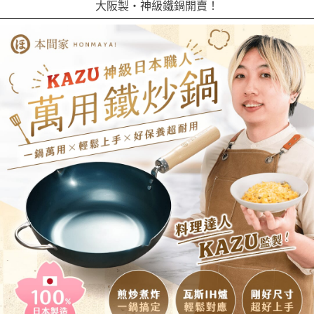
大阪製・神級鐵鍋開賣！