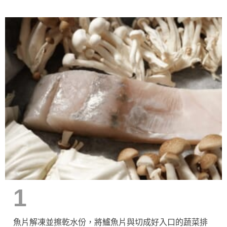
1
魚片解凍並擦乾水份，將鱸魚片與切成好入口的蔬菜排