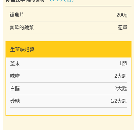
鱸魚片
200g
喜歡的蔬菜
適量
生薑味噌醬
薑末
1節
味噌
2大匙
白醋
2大匙
砂糖
1/2大匙