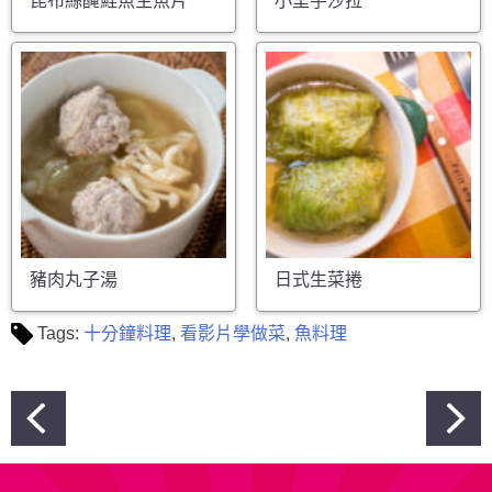
昆布絲醃鮭魚生魚片
小里芋沙拉
豬肉丸子湯
日式生菜捲
Tags:
十分鐘料理
,
看影片學做菜
,
魚料理
文
章