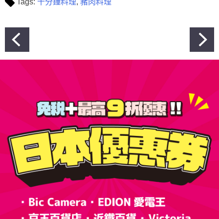
Tags:
十分鐘料理
,
豬肉料理
文
章
導
覽