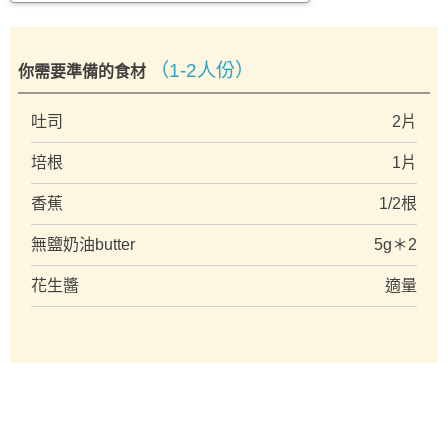
（1-2人份）
你需要準備的食材
吐司
2片
培根
1片
香蕉
1/2根
無鹽奶油butter
5g＊2
花生醬
適量