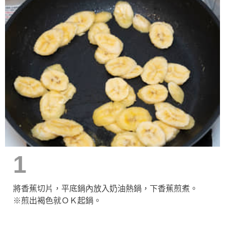
1
將香蕉切片，平底鍋內放入奶油熱鍋，下香蕉煎煮。
※煎出褐色就ＯＫ起鍋。