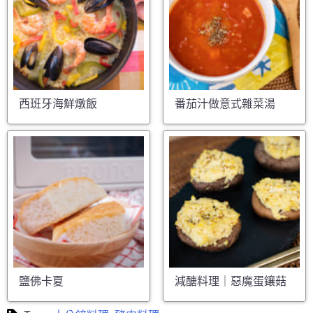
西班牙海鮮燉飯
番茄汁做意式雜菜湯
鹽佛卡夏
減醣料理｜惡魔蛋鑲菇