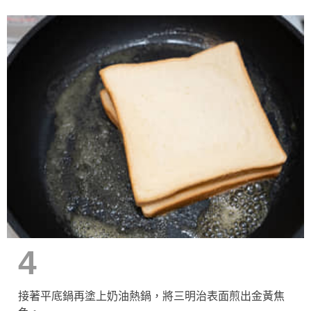
4
接著平底鍋再塗上奶油熱鍋，將三明治表面煎出金黃焦