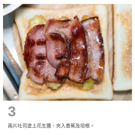
3
兩片吐司塗上花生醬、夾入香蕉及培根。