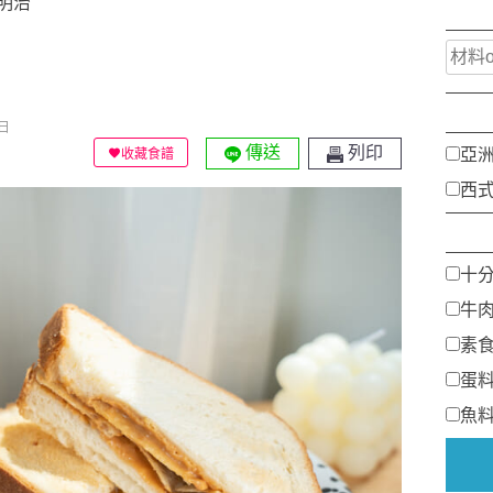
明治
日
傳送
列印
亞
收藏食譜
西
十
牛
素
蛋
魚