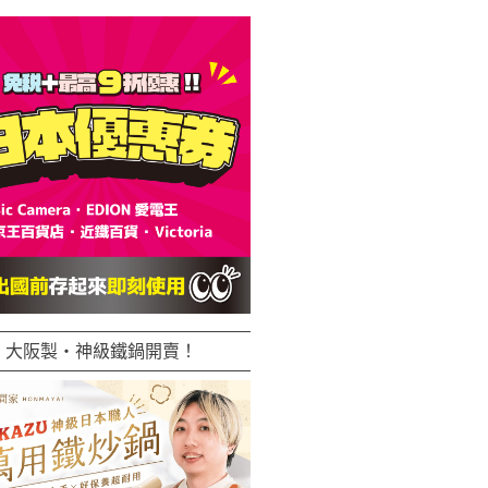
大阪製・神級鐵鍋開賣！