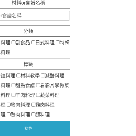
材料or食譜名稱
分類
洲料理
副食品
日式料理
特輯
式料理
標籤
分鐘料理
材料教學
減醣料理
肉料理
甜點食譜
看影片學做菜
食料理
羊肉料理
蔬菜料理
料理
豬肉料理
雞肉料理
料理
鴨肉料理
麵料理