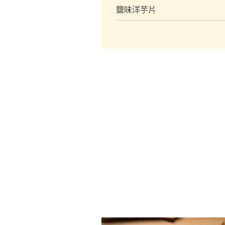
鹽味洋芋片