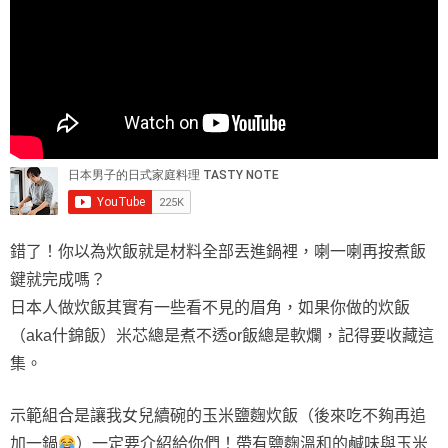
錯了！你以為炊飯就是材料全部丟進鍋裡，喇一喇再按煮飯
鍵就完成嗎？
日本人做炊飯其實有一些看不見的眉角，如果你做的炊飯
（aka什錦飯）米芯總是煮不透or飯總是軟爛，記得要收藏這
集。
示範組合是讓我女兒續碗的玉米鹽麴炊飯（後來吃不夠再追
加一鍋
）一定要介紹給你們！帶有鹽麴溫和的鹹味與玉米