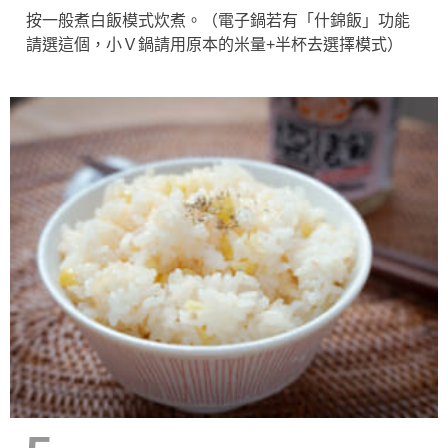
按一般煮白飯模式炊煮。（電子鍋若有「什錦飯」功能
請選這個，小Ｖ鍋請用原本的米量+半杯去選擇模式）