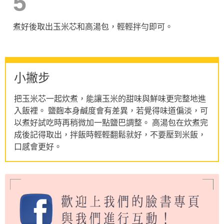
5
煮好後取出玉米芯和高湯包，輕輕拌勻即可。
小撇步
把玉米芯一起炊煮，能讓玉米的甜味與鮮味更完整地進
入飯裡。 鹽麴本身鹹度會有差異，若覺得味道偏淡，可
以煮好試吃時再稍微加一點鹽巴調整。 高湯包在炊煮完
成後記得取出，拌飯時輕輕翻鬆就好，不要壓到米飯，
口感會更好。