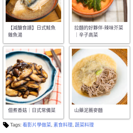
【減醣食譜】日式鮭魚
拉麵的好夥伴-辣味芥菜
雜魚湯
｜辛子高菜
佃煮香菇｜日式常備菜
山藥泥蕎麥麵
Tags:
看影片學做菜
,
素食料理
,
蔬菜料理