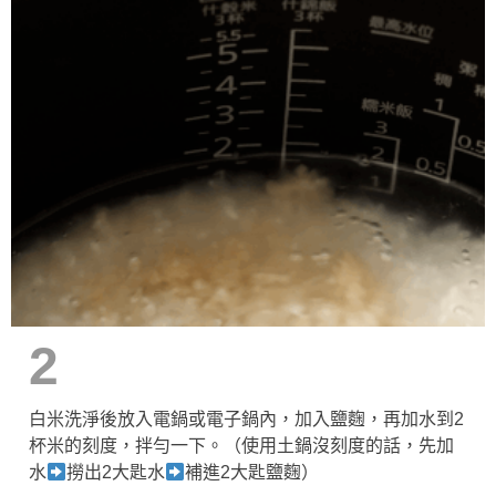
2
白米洗淨後放入電鍋或電子鍋內，加入鹽麴，再加水到2
杯米的刻度，拌勻一下。（使用土鍋沒刻度的話，先加
水
撈出2大匙水
補進2大匙鹽麴）