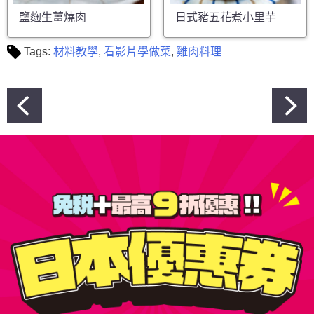
鹽麴生薑燒肉
日式豬五花煮小里芋
Tags:
材料教學
,
看影片學做菜
,
雞肉料理
文
章
導
覽