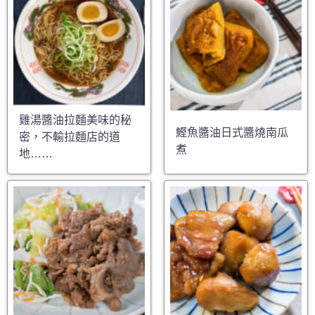
雞湯醬油拉麵美味的秘
鰹魚醬油日式醬燒南瓜
密，不輸拉麵店的道
煮
地……