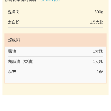
雞胸肉
300g
太白粉
1.5大匙
調味料
醬油
1大匙
胡麻油（香油）
1大匙
蒜末
1瓣