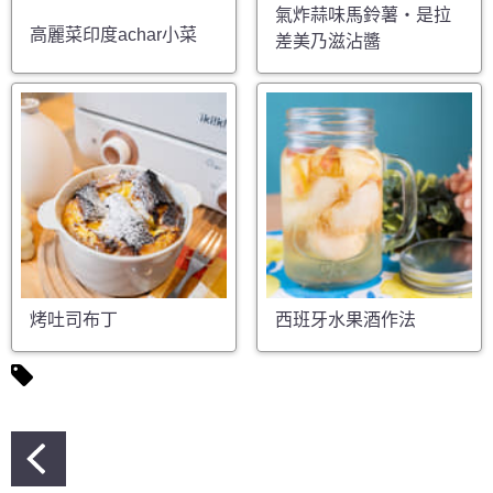
氣炸蒜味馬鈴薯・是拉
高麗菜印度achar小菜
差美乃滋沾醬
烤吐司布丁
西班牙水果酒作法
文
章