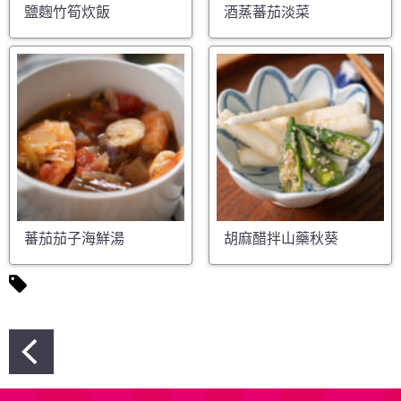
鹽麴竹筍炊飯
酒蒸蕃茄淡菜
蕃茄茄子海鮮湯
胡麻醋拌山藥秋葵
文
章