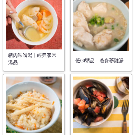
豬肉味噌湯｜經典家常
低GI粥品｜燕麥蔘雞湯
湯品