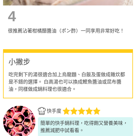
4
很推薦沾著柑橘醋醬油（ポン酢）一同享用非常好吃！
小撇步
吃完剩下的湯很適合加上烏龍麵、白飯及蛋做成雜炊都
是不錯的選擇。 白高湯也可以換成鰹魚醬油或昆布醬
油，同樣做成鍋料理也很適合。
快手度
簡單的快手鍋料理，吃得飽又營養美味，
推薦減肥中試看看。