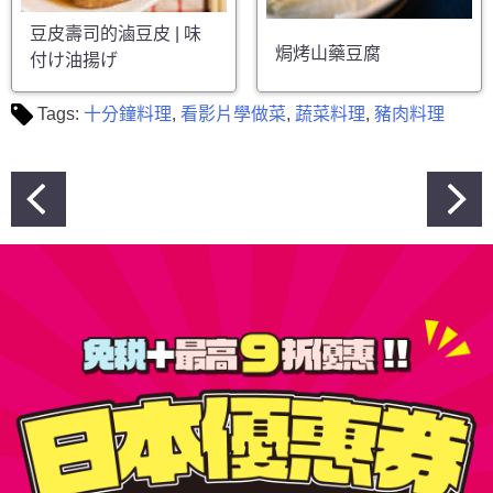
豆皮壽司的滷豆皮 | 味
焗烤山藥豆腐
付け油揚げ
Tags:
十分鐘料理
,
看影片學做菜
,
蔬菜料理
,
豬肉料理
文
章
導
覽