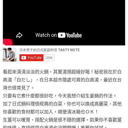
看起來清清淡淡的火鍋，其實湯頭超級好喝！秘密就在於白
高湯「白だし」，在日本超市隨處可買的白高湯，最近在台
灣也很常見了。
只要有它煮什麼都很好吃，今天我想介紹生姜鍋的作法。
加了日式鍋料理很經典的白菜，你也可以換成高麗菜，其他
你喜歡的食材都可以加入，順便清冰箱也ＯＫ！
生薑可以暖胃，搭配火鍋是很不錯的選擇，如果你不喜歡薑
的味道，直接使用白高湯也沒問題喔！推薦你試試。