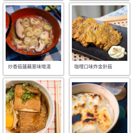
炒香菇蓮藕蔥味噌湯
咖哩口味炸金針菇