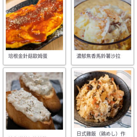
培根金針菇歐姆蛋
濃郁焦香馬鈴薯沙拉
日式雞飯（鶏めし）作