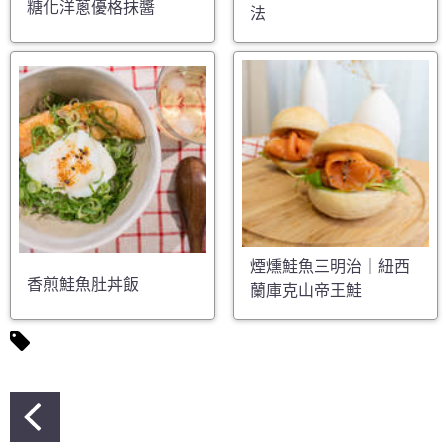
糖化洋蔥優格抹醬
法
煙燻鮭魚三明治｜紐西
香煎鮭魚肚丼飯
蘭庫克山帝王鮭
文
章