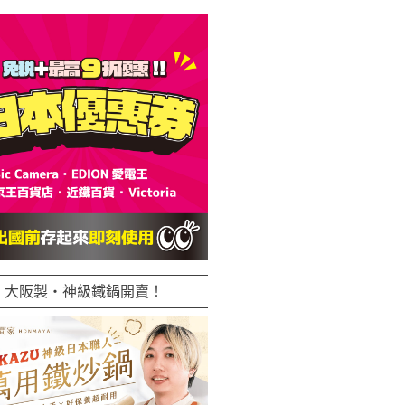
大阪製・神級鐵鍋開賣！