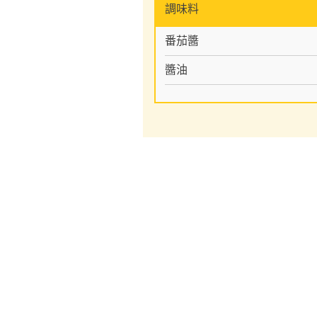
調味料
番茄醬
醬油