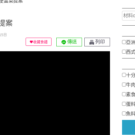
便當菜提案
提案
15日
傳送
列印
亞
收藏食譜
西
十
牛
素
蛋
魚