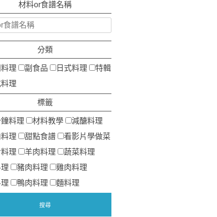
材料or食譜名稱
分類
洲料理
副食品
日式料理
特輯
式料理
標籤
分鐘料理
材料教學
減醣料理
肉料理
甜點食譜
看影片學做菜
食料理
羊肉料理
蔬菜料理
料理
豬肉料理
雞肉料理
料理
鴨肉料理
麵料理