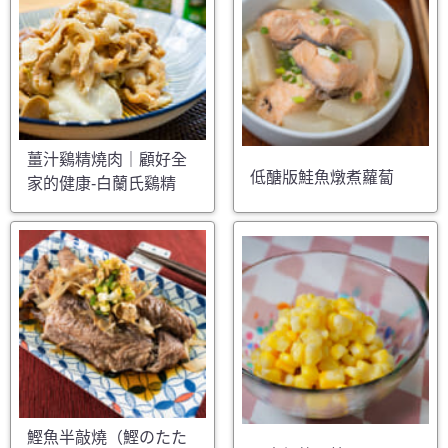
薑汁鷄精燒肉｜顧好全
低醣版鮭魚燉煮蘿蔔
家的健康-白蘭氏鷄精
鰹魚半敲燒（鰹のたた