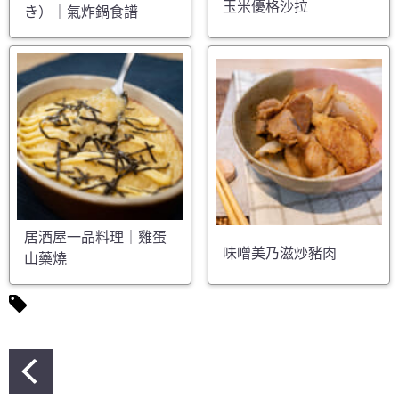
玉米優格沙拉
き）｜氣炸鍋食譜
居酒屋一品料理｜雞蛋
味噌美乃滋炒豬肉
山藥燒
文
章