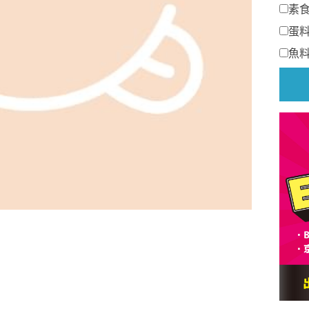
素
蛋
魚