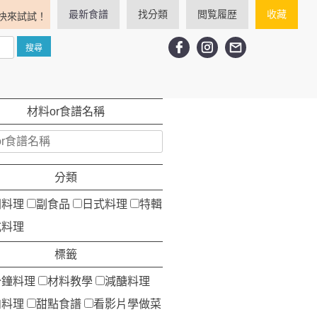
最新食譜
找分類
閲覧履歴
收藏
快來試試！
材料or食譜名稱
分類
洲料理
副食品
日式料理
特輯
式料理
標籤
分鐘料理
材料教學
減醣料理
肉料理
甜點食譜
看影片學做菜