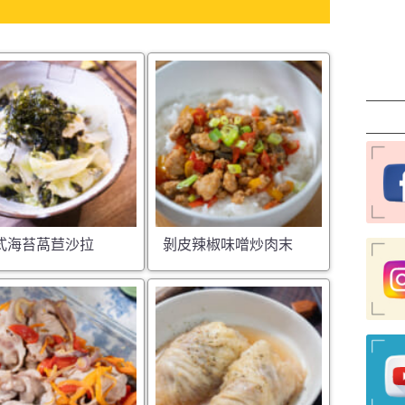
式海苔萵苣沙拉
剝皮辣椒味噌炒肉末