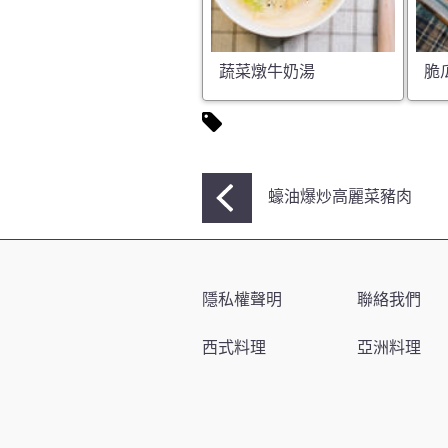
蔬菜燉牛奶湯
脆
文
蠔油爆炒高麗菜豬肉
章
導
覽
隱私權聲明
聯絡我們
西式料理
亞洲料理