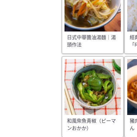
日式中華醬油湯麵｜湯
經
頭作法
「
和風柴魚青椒（ピーマ
豬
ンおかか）
ん