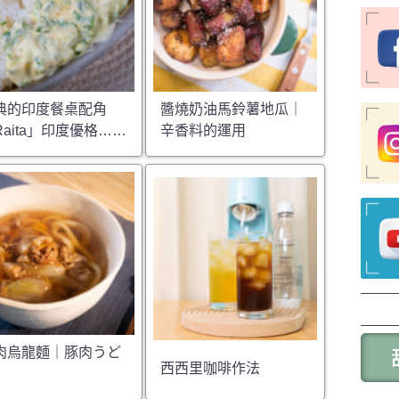
典的印度餐桌配角
醬燒奶油馬鈴薯地瓜｜
Raita」印度優格……
辛香料的運用
肉烏龍麵｜豚肉うど
西西里咖啡作法