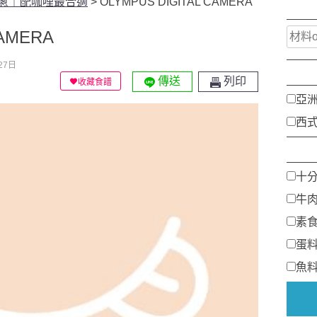
蔥｜配咖哩最合適
>
OLYMPUS DIGITAL CAMERA
CAMERA
27日
傳送
列印
收藏食譜
亞
西
十
牛
素
蛋
魚