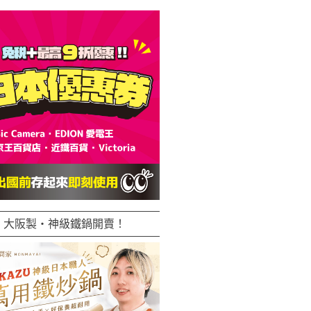
大阪製・神級鐵鍋開賣！