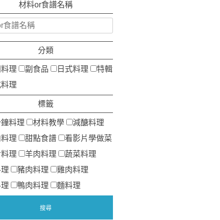
材料or食譜名稱
分類
洲料理
副食品
日式料理
特輯
式料理
標籤
分鐘料理
材料教學
減醣料理
肉料理
甜點食譜
看影片學做菜
食料理
羊肉料理
蔬菜料理
料理
豬肉料理
雞肉料理
料理
鴨肉料理
麵料理