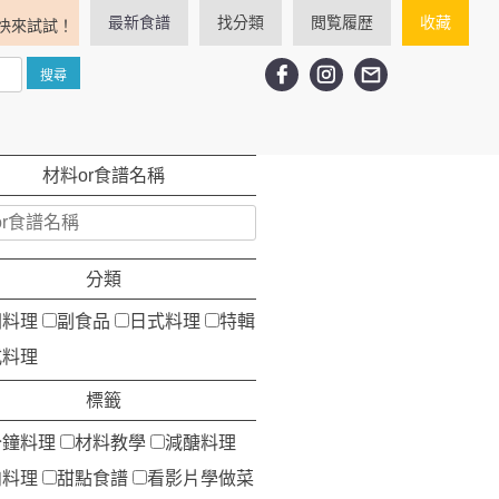
最新食譜
找分類
閲覧履歴
收藏
快來試試！
材料or食譜名稱
分類
洲料理
副食品
日式料理
特輯
式料理
標籤
分鐘料理
材料教學
減醣料理
肉料理
甜點食譜
看影片學做菜