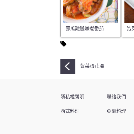
節瓜雞腿燉煮番茄
泡
文
紫菜蛋花湯
章
導
覽
隱私權聲明
聯絡我們
西式料理
亞洲料理