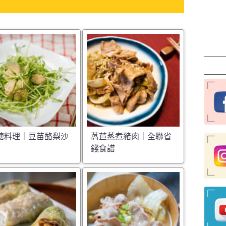
醣料理｜豆苗酪梨沙
萵苣蒸煮豬肉｜全聯省
錢食譜