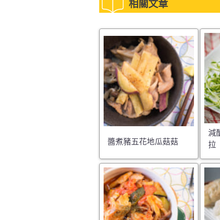
相關文章
減
醬煮豬五花地瓜菇菇
拉