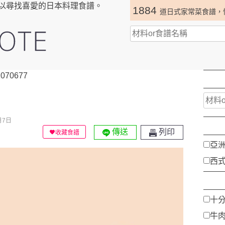
以尋找喜愛的日本料理食譜。
1884
道日式家常菜食譜，
070677
月7日
傳送
列印
收藏食譜
亞
西
十
牛