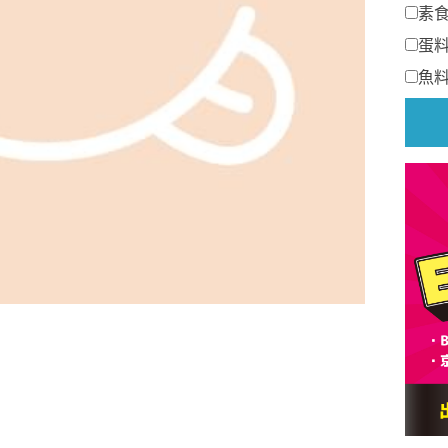
素
蛋
魚