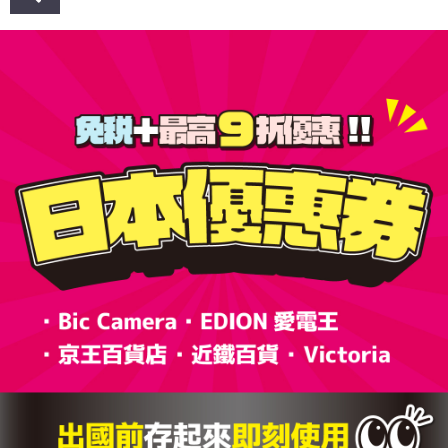
章
導
覽