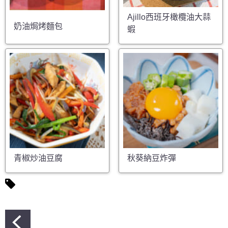
Ajillo西班牙橄欖油大蒜
奶油焗烤麵包
蝦
青椒炒油豆腐
秋葵納豆炸彈
文