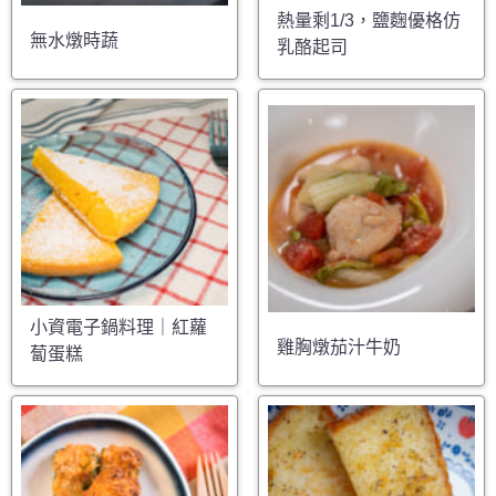
熱量剩1/3，鹽麴優格仿
無水燉時蔬
乳酪起司
小資電子鍋料理｜紅蘿
雞胸燉茄汁牛奶
蔔蛋糕