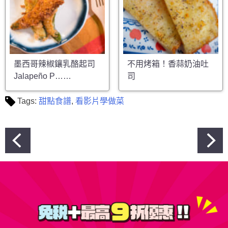
墨西哥辣椒鑲乳酪起司
不用烤箱！香蒜奶油吐
Jalapeño P……
司
Tags:
甜點食譜
,
看影片學做菜
文
章
導
覽