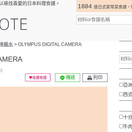
以尋找喜愛的日本料理食譜。
1884
道日式家常菜食譜，
檸檬水
>
OLYMPUS DIGITAL CAMERA
CAMERA
日
傳送
列印
收藏食譜
亞
西
十
牛