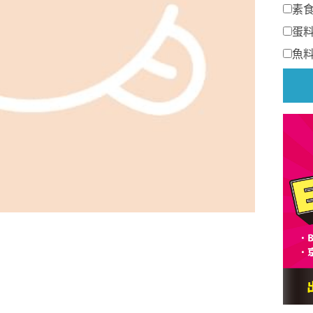
素
蛋
魚