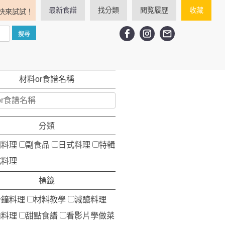
最新食譜
找分類
閲覧履歴
收藏
快來試試！
材料or食譜名稱
分類
洲料理
副食品
日式料理
特輯
式料理
標籤
分鐘料理
材料教學
減醣料理
肉料理
甜點食譜
看影片學做菜