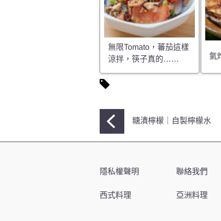
無限Tomato，蕃茄這樣
氣
涼拌，筷子真的……
文
糖漬檸檬｜自製檸檬水
章
導
覽
隱私權聲明
聯絡我們
西式料理
亞洲料理