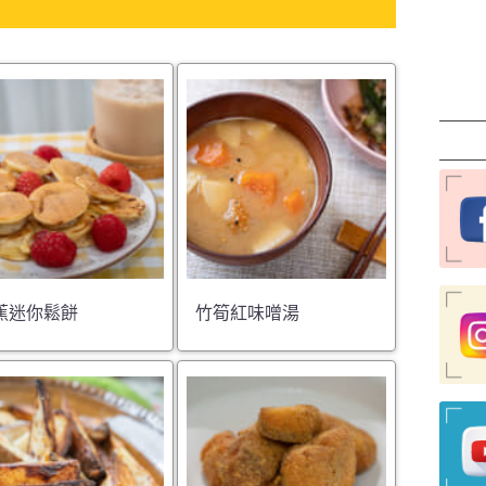
蕉迷你鬆餅
竹筍紅味噌湯