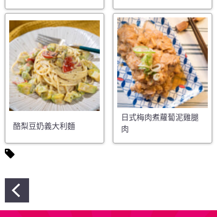
日式梅肉煮蘿蔔泥雞腿
酪梨豆奶義大利麵
肉
文
章