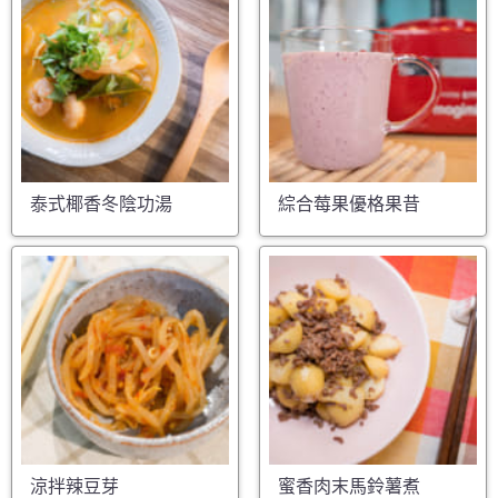
泰式椰香冬陰功湯
綜合莓果優格果昔
涼拌辣豆芽
蜜香肉末馬鈴薯煮