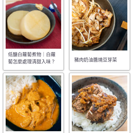
低醣白蘿蔔煮物｜白蘿
豬肉奶油醬燒豆芽菜
蔔怎麼處理清甜入味？