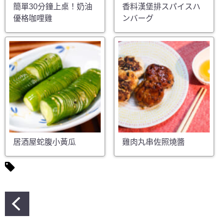
簡單30分鐘上桌！奶油
香料漢堡排スパイスハ
優格咖哩雞
ンバーグ
居酒屋蛇腹小黃瓜
雞肉丸串佐照燒醬
文
章