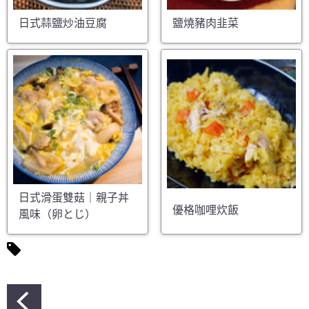
日式蒜鹽炒油豆腐
鹽燒豬肉韭菜
日式滑蛋雙菇｜親子丼
優格咖哩炊飯
風味（卵とじ）
文