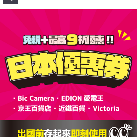
章
導
覽