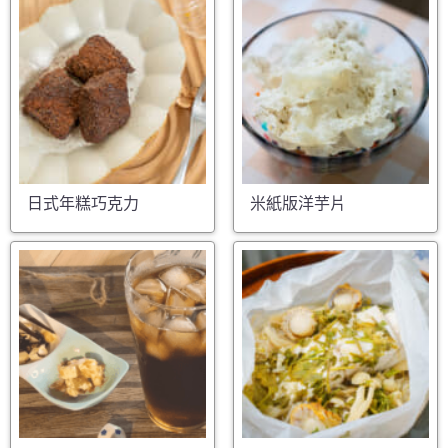
日式年糕巧克力
米紙版洋芋片