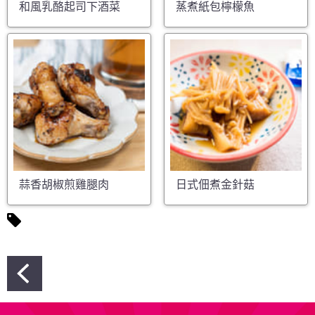
和風乳酪起司下酒菜
蒸煮紙包檸檬魚
蒜香胡椒煎雞腿肉
日式佃煮金針菇
文
章