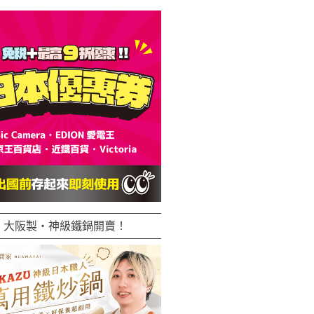
大阪製・神級鐵鍋開賣！