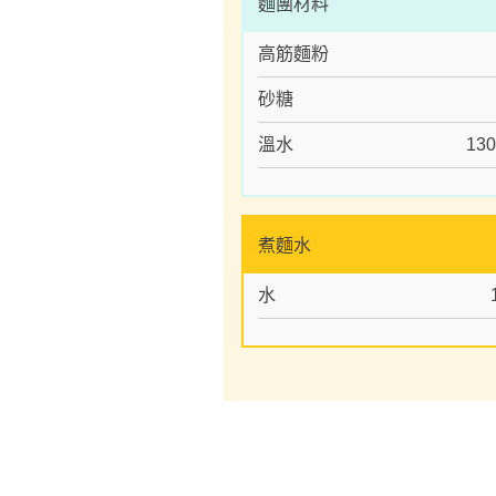
麵團材料
高筋麵粉
砂糖
溫水
130
煮麵水
水