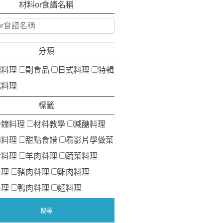
材料or食譜名稱
分類
洲料理
副食品
日式料理
特輯
式料理
標籤
分鐘料理
材料教學
減醣料理
肉料理
甜點食譜
看影片學做菜
食料理
羊肉料理
蔬菜料理
料理
豬肉料理
雞肉料理
料理
鴨肉料理
麵料理