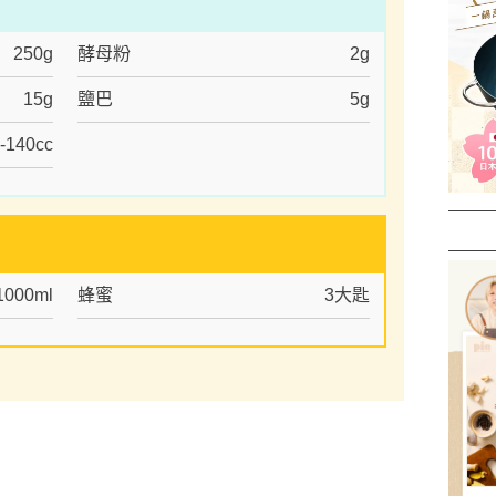
250g
酵母粉
2g
15g
鹽巴
5g
-140cc
1000ml
蜂蜜
3大匙