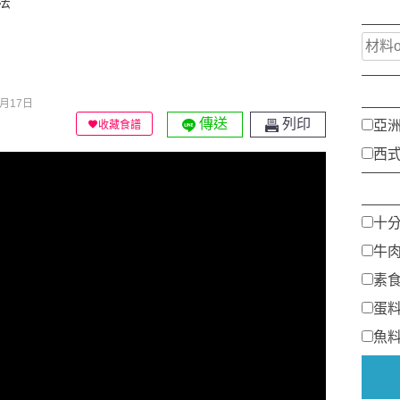
法
月17日
傳送
列印
亞
收藏食譜
西
十
牛
素
蛋
魚