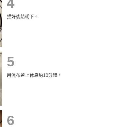
4
捏好後結朝下。
5
用濕布蓋上休息約10分鐘。
6