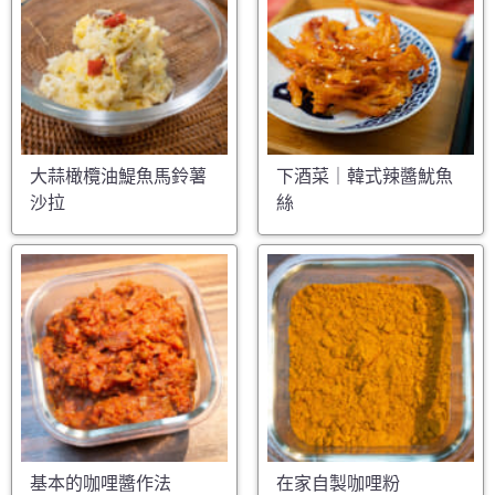
大蒜橄欖油鯷魚馬鈴薯
下酒菜｜韓式辣醬魷魚
沙拉
絲
基本的咖哩醬作法
在家自製咖哩粉