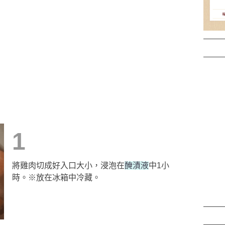
1
將雞肉切成好入口大小，浸泡在
醃漬液
中1小
時。※放在冰箱中冷藏。