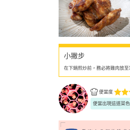
小撇步
在下鍋煎炒前，務必將雞肉放至
便當度
便當出現這道菜色