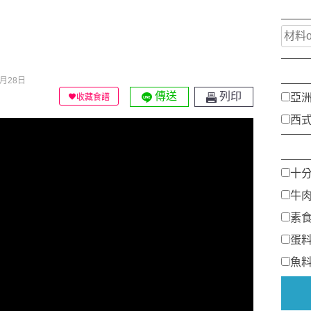
月28日
傳送
列印
亞
收藏食譜
西
十
牛
素
蛋
魚