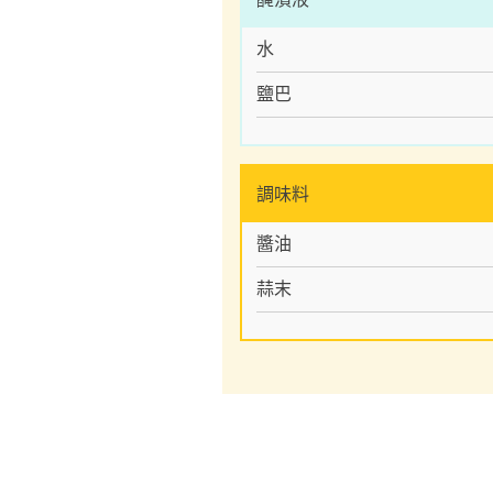
水
鹽巴
調味料
醬油
蒜末