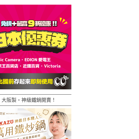
大阪製・神級鐵鍋開賣！