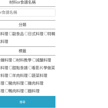
材料or食譜名稱
分類
洲料理
副食品
日式料理
特輯
式料理
標籤
分鐘料理
材料教學
減醣料理
肉料理
甜點食譜
看影片學做菜
食料理
羊肉料理
蔬菜料理
料理
豬肉料理
雞肉料理
料理
鴨肉料理
麵料理