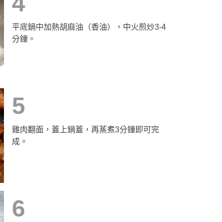
4
平底鍋中加熱胡麻油（香油），中火煎炒3-4
分鐘。
5
雞肉翻面，蓋上鍋蓋，再蒸煮3分鐘即可完
成。
6