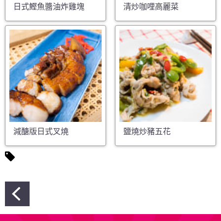
日式鰹魚醬油炸雞塊
清炒咖哩高麗菜
減醣版日式叉燒
鹽燒炒豬五花
文
章