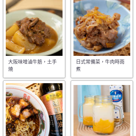
大阪味噌滷牛筋，土手
日式常備菜，牛肉時雨
燒
煮