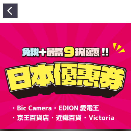
文
章
導
覽