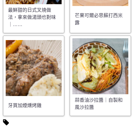
最鮮甜的日式叉燒做
芒果可爾必思蘇打西米
法，拿來做湯頭也對味
露
｜……
蒜香油沙拉醬｜自製和
牙買加煙燻烤雞
風沙拉醬