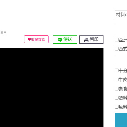
15日
傳送
列印
亞
收藏食譜
西
十
牛
素
蛋
魚