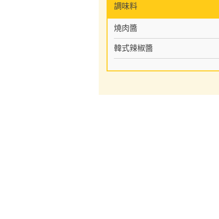
調味料
燒肉醬
韓式辣椒醬