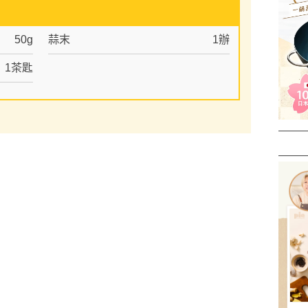
50g
蒜末
1辦
1茶匙