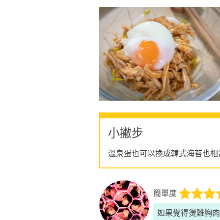
小撇步
溫泉蛋也可以換成韓式海苔也相
簡單度
如果覺得燙雞胸肉