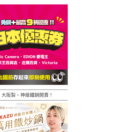
大阪製・神級鐵鍋開賣！