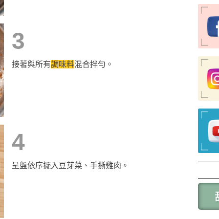
3
接著與所有
調味料
混合拌勻。
4
呈盤依序擺入豆芽菜、手撕雞肉。