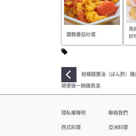
馬
鹽麴番茄炒蛋
好
文
柑橘醋醬油（ぽん酢）雞
章
順便做一鍋雞高湯
導
覽
隱私權聲明
聯絡我們
西式料理
亞洲料理