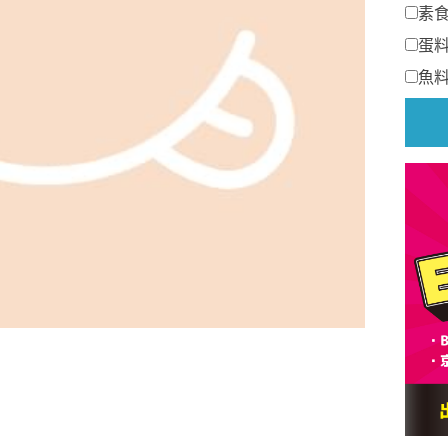
素
蛋
魚