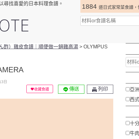
以尋找喜愛的日本料理食譜。
1884
道日式家常菜食譜，
ん酢）雞皮食譜｜順便做一鍋雞高湯
>
OLYMPUS
CAMERA
13日
傳送
列印
亞
收藏食譜
西
十
牛