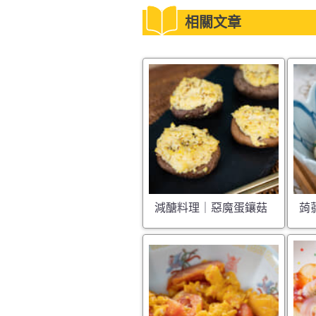
相關文章
減醣料理｜惡魔蛋鑲菇
蒟