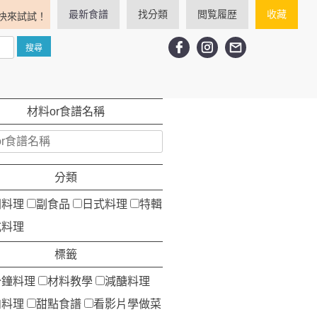
最新食譜
找分類
閲覧履歴
收藏
快來試試！
材料or食譜名稱
分類
洲料理
副食品
日式料理
特輯
式料理
標籤
分鐘料理
材料教學
減醣料理
肉料理
甜點食譜
看影片學做菜