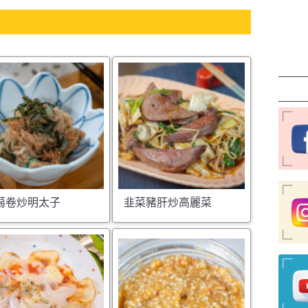
蒻卷炒明太子
韭菜豬肝炒高麗菜