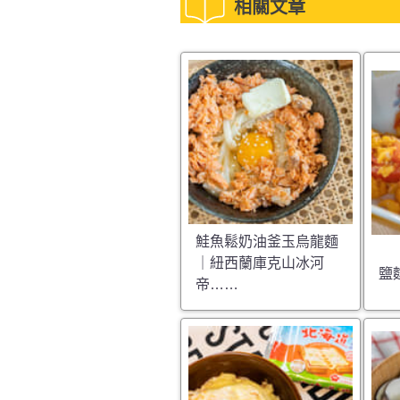
相關文章
鮭魚鬆奶油釜玉烏龍麵
｜紐西蘭庫克山冰河
鹽
帝……