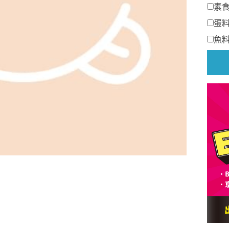
素
蛋
魚