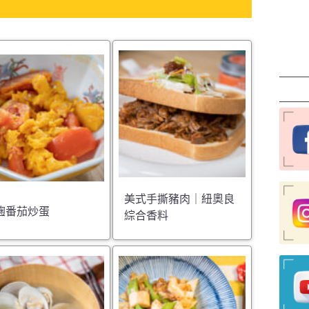
美式手撕豬肉｜紐奧良
麴番茄炒蛋
綜合香料