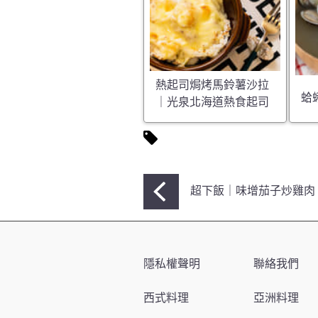
熱起司焗烤馬鈴薯沙拉
蛤
｜光泉北海道熱食起司
文
超下飯｜味增茄子炒雞肉
章
導
覽
隱私權聲明
聯絡我們
西式料理
亞洲料理