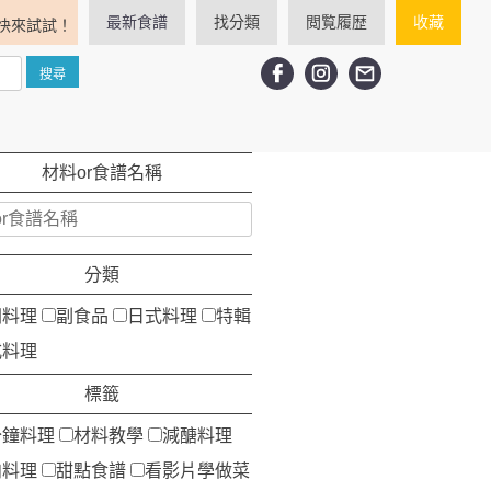
最新食譜
找分類
閲覧履歴
收藏
快來試試！
材料or食譜名稱
分類
洲料理
副食品
日式料理
特輯
式料理
標籤
分鐘料理
材料教學
減醣料理
肉料理
甜點食譜
看影片學做菜